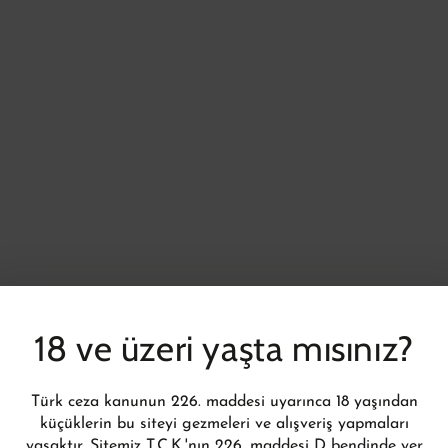
18 ve üzeri yaşta mısınız?
Türk ceza kanunun 226. maddesi uyarınca 18 yaşından
küçüklerin bu siteyi gezmeleri ve alışveriş yapmaları
yasaktır. Sitemiz T.C.K.'nın 226. maddesi D bendinde yer