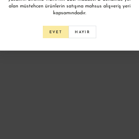
alan müstehcen ürünlerin satışına mahsus alışveriş yeri
kapsamındadır.
tabii ki
misyoner
. Bu popülarite oyuncak kullanımında da değişm
oner pozisyonunda bir deneyim yaşarsınız. İster sadece klitorisi
e kontrol, parmaklarınızın ucunda. Vibratörünüzle sevişiyorsanı
HAYIR
EVET
veya yavaşlatabilirsiniz. Eğer dildonuzla sevişiyorsanız onu hisse
 belki evet. İlk akla gelen ya da sırt üstü yatmak daha rahat o
an çok daha fazlasıysa?