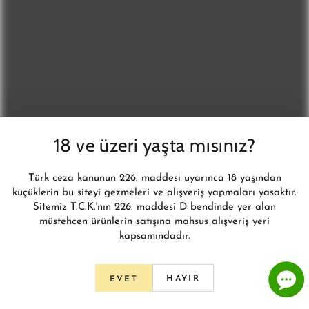
18 ve üzeri yaşta mısınız?
Türk ceza kanunun 226. maddesi uyarınca 18 yaşından
Vendor:
Vendor:
L'INFINI TÜRKIYE
PUMPED
küçüklerin bu siteyi gezmeleri ve alışveriş yapmaları yasaktır.
Özel Kesimli Tanga Kırmızı-
Vortex Dönme Etkili Penis
Sitemiz T.C.K.'nın 226. maddesi D bendinde yer alan
Siyah S/M
Pompası ve Mastürbatör
müstehcen ürünlerin satışına mahsus alışveriş yeri
2.400 TL
8.940 TL
Regular
Regular
kapsamındadır.
price
price
HAYIR
EVET