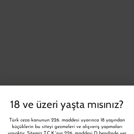
18 ve üzeri yaşta mısınız?
Türk ceza kanunun 226. maddesi uyarınca 18 yaşından
küçüklerin bu siteyi gezmeleri ve alışveriş yapmaları
yasaktır. Sitemiz T.C.K.'nın 226. maddesi D bendinde yer