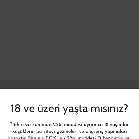
18 ve üzeri yaşta mısınız?
Türk ceza kanunun 226. maddesi uyarınca 18 yaşından
küçüklerin bu siteyi gezmeleri ve alışveriş yapmaları
yasaktır. Sitemiz T.C.K.'nın 226. maddesi D bendinde yer