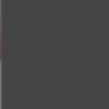
Bu koleksiyon, G-nokt
hazırlandı. Koleksiy
ergonomik
Yüksek malzeme kalites
uyumlu. Gönül
olabilirsin. 