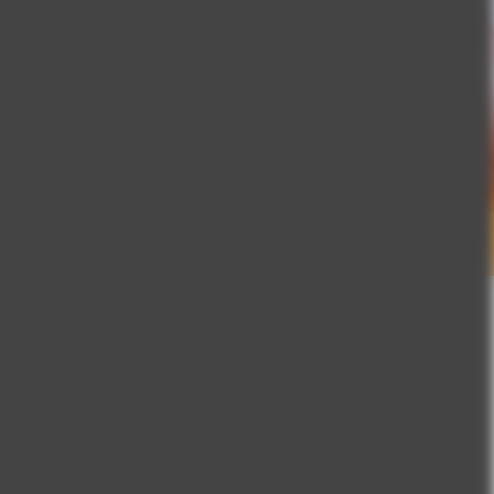
melli bir deneyim için
kaların uzmanlığıyla,
da geldi.
ipoalerjenik ve bedenle
yaşamaya hazır
 bulabilirsin.