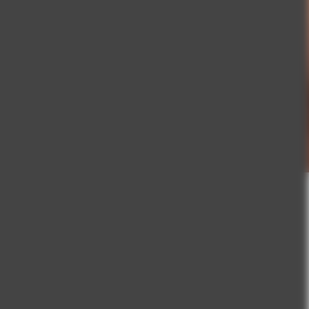
rçalar…
mek için var.
...
ı.
42 products