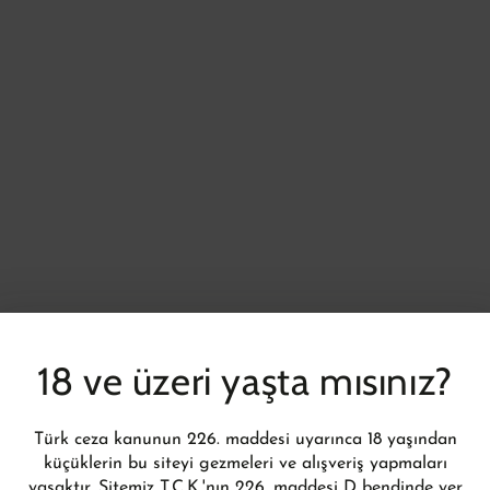
18 ve üzeri yaşta mısınız?
Türk ceza kanunun 226. maddesi uyarınca 18 yaşından
küçüklerin bu siteyi gezmeleri ve alışveriş yapmaları
yasaktır. Sitemiz T.C.K.'nın 226. maddesi D bendinde yer