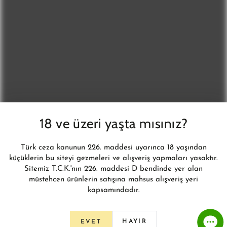
Enter
email
Yeni ürünler, kampanyalar ve daha fazlasından anında haberdar
here
olun.
BİZİ TAKİP EDİN
Instagram
18 ve üzeri yaşta mısınız?
© 2026,
L'infini Türkiye
. İnfini Eğitim Danışmanlık ve Tic. Ltd. Şti.Tüm hakları
Türk ceza kanunun 226. maddesi uyarınca 18 yaşından
saklıdır.
küçüklerin bu siteyi gezmeleri ve alışveriş yapmaları yasaktır.
Powered by Shopify
Sitemiz T.C.K.'nın 226. maddesi D bendinde yer alan
müstehcen ürünlerin satışına mahsus alışveriş yeri
kapsamındadır.
HAYIR
EVET