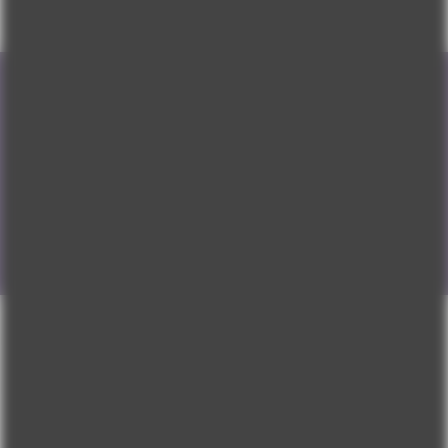
Bültenimize Üye Olun
Yeni ürünler, kampanyalar ve daha fazlasından anında
haberdar olun.
Enter
email
here
KOŞULLAR VE POLITIKALAR
MÜŞTERI HIZMETLERI
DAHA FAZLASI İÇİN