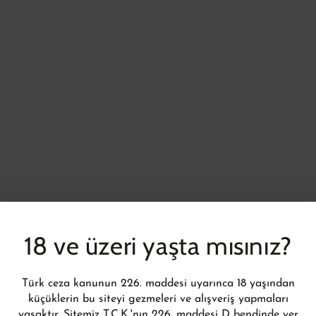
Mastürbatörler ve
Pompalar
18 ve üzeri yaşta mısınız?
Türk ceza kanunun 226. maddesi uyarınca 18 yaşından
küçüklerin bu siteyi gezmeleri ve alışveriş yapmaları
yasaktır. Sitemiz T.C.K.'nın 226. maddesi D bendinde yer