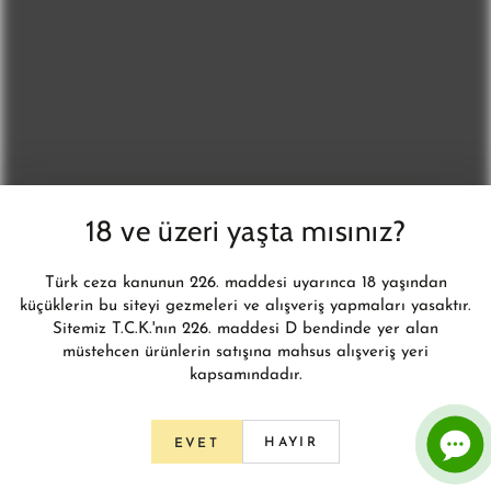
18 ve üzeri yaşta mısınız?
Türk ceza kanunun 226. maddesi uyarınca 18 yaşından
küçüklerin bu siteyi gezmeleri ve alışveriş yapmaları yasaktır.
Sitemiz T.C.K.'nın 226. maddesi D bendinde yer alan
müstehcen ürünlerin satışına mahsus alışveriş yeri
kapsamındadır.
HAYIR
EVET