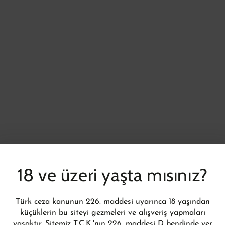
18 ve üzeri yaşta mısınız?
Türk ceza kanunun 226. maddesi uyarınca 18 yaşından
küçüklerin bu siteyi gezmeleri ve alışveriş yapmaları
yasaktır. Sitemiz T.C.K.'nın 226. maddesi D bendinde yer