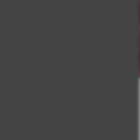
cılar
vrupa'nın devleri
ılarımızı keşfedin!
00 uyumlu olan bu özel
la fark yaratır.
a güvenliği normlarına
. Yenilebilir ve lezzetli