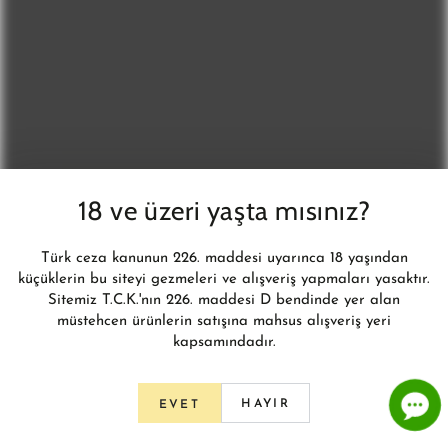
18 ve üzeri yaşta mısınız?
Türk ceza kanunun 226. maddesi uyarınca 18 yaşından
küçüklerin bu siteyi gezmeleri ve alışveriş yapmaları yasaktır.
Sitemiz T.C.K.'nın 226. maddesi D bendinde yer alan
müstehcen ürünlerin satışına mahsus alışveriş yeri
kapsamındadır.
HAYIR
EVET