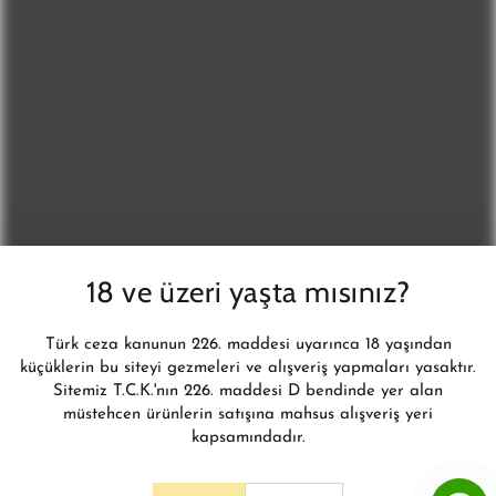
DAHA FAZLASI İÇİN
E-
posta
Yeni ürünler, kampanyalar ve daha fazlasından anında haberdar
adresiniz
olun.
BİZİ TAKİP EDİN
Instagram
18 ve üzeri yaşta mısınız?
© 2026,
L'infini Türkiye
. İnfini Eğitim Danışmanlık ve Tic. Ltd. Şti.Tüm
Türk ceza kanunun 226. maddesi uyarınca 18 yaşından
hakları saklıdır.
küçüklerin bu siteyi gezmeleri ve alışveriş yapmaları yasaktır.
Shopify E-Ticaret Sistemi
Sitemiz T.C.K.'nın 226. maddesi D bendinde yer alan
müstehcen ürünlerin satışına mahsus alışveriş yeri
kapsamındadır.