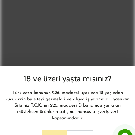
DAHA FAZLASI İÇİN
E-
posta
Yeni ürünler, kampanyalar ve daha fazlasından anında haberdar
adresiniz
olun.
BİZİ TAKİP EDİN
Instagram
18 ve üzeri yaşta mısınız?
© 2026,
L'infini Türkiye
. İnfini Eğitim Danışmanlık ve Tic. Ltd. Şti.Tüm
Türk ceza kanunun 226. maddesi uyarınca 18 yaşından
hakları saklıdır.
küçüklerin bu siteyi gezmeleri ve alışveriş yapmaları yasaktır.
Shopify E-Ticaret Sistemi
Sitemiz T.C.K.'nın 226. maddesi D bendinde yer alan
müstehcen ürünlerin satışına mahsus alışveriş yeri
kapsamındadır.