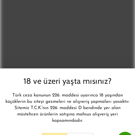
DAHA FAZLASI İÇİN
E-
posta
Yeni ürünler, kampanyalar ve daha fazlasından anında haberdar
adresiniz
olun.
BİZİ TAKİP EDİN
Instagram
18 ve üzeri yaşta mısınız?
© 2026,
L'infini Türkiye
. İnfini Eğitim Danışmanlık ve Tic. Ltd. Şti.Tüm
Türk ceza kanunun 226. maddesi uyarınca 18 yaşından
hakları saklıdır.
küçüklerin bu siteyi gezmeleri ve alışveriş yapmaları yasaktır.
Shopify E-Ticaret Sistemi
Sitemiz T.C.K.'nın 226. maddesi D bendinde yer alan
müstehcen ürünlerin satışına mahsus alışveriş yeri
kapsamındadır.