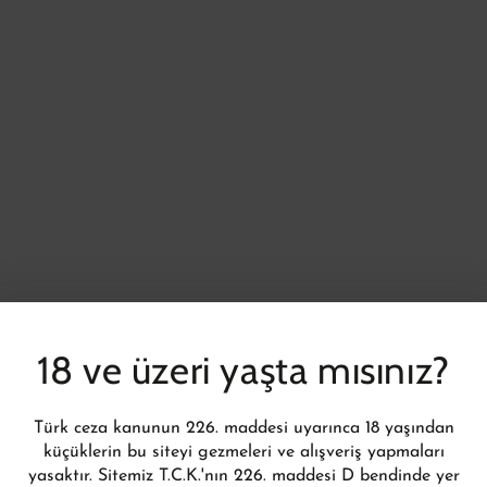
vücudunuza biraz aksesuar ekleyerek d
enerjisini toplayacağınız kesin! Bu müc
taşıdığınız ışıklar ile bir avatar gibi gö
ÜRÜN BILGILERI
TAKSIT TABLOSU
18 ve üzeri yaşta mısınız?
Türk ceza kanunun 226. maddesi uyarınca 18 yaşından
küçüklerin bu siteyi gezmeleri ve alışveriş yapmaları
yasaktır. Sitemiz T.C.K.'nın 226. maddesi D bendinde yer